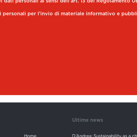
 dati personali ai sensi dell'art. 13 del Regolamento U
i personali per l'invio di materiale informativo e pubbl
Ultime news
Home
D’Andrea: Sustainability as a c