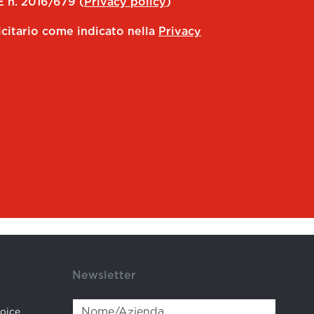
E n. 2016/679 (
Privacy policy
)
icitario come indicato nella
Privacy
Newsletter
hoice