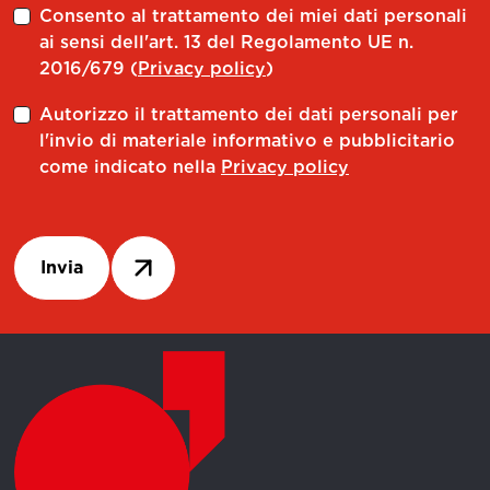
THT6 SCLCR 22178-09
7THT6SCLCR21709
Consento al trattamento dei miei dati personali
ai sensi dell'art. 13 del Regolamento UE n.
THT6 SDUCR 17148-11
7THT6SDUCR11411
2016/679 (
Privacy policy
)
THT6 SDUCR 22178-11
7THT6SDUCR21711
Autorizzo il trattamento dei dati personali per
THT5 TU20.45R
7THT5T2045R1
l'invio di materiale informativo e pubblicitario
come indicato nella
Privacy policy
THT6 TU25.45R
7THT6T2545R1
THT8 TU32.45R
7THT8T3245R1
Invia
THT5 TU20.02
7THT5T200201
THT6 TU25.02
7THT6T250201
THT8 TU32.02
7THT8T320201
THT5 TU20.90
7THT5T209001
THT6 TU25.90
7THT6T259001