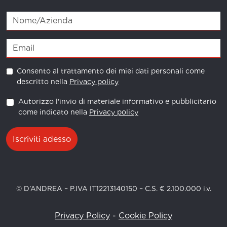
CHVE 3
101500100300
CHVE 4
101500100400
TORX T15
101500901500
TORX T20
101500902000
Consento al trattamento dei miei dati personali come
descritto nella
Privacy policy
PNT MT06
101501301408
Autorizzo l'invio di materiale informativo e pubblicitario
PNT MT05
101501307100
come indicato nella
Privacy policy
PNT MT07
101501307101
Iscriviti adesso
CHVE 8
101501608000
CHVE 10
101501610000
© D’ANDREA – P.IVA IT12213140150 – C.S. € 2.100.000 i.v.
CHVE 12
101501612000
VBC HT5 M20-M18
201081520004
Privacy Policy
-
Cookie Policy