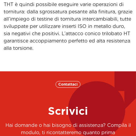
THT è quindi possibile eseguire varie operazioni di
THT8 PCLNR 55050-19
7THT8PCLNR50519
tornitura: dalla sgrossatura pesante alla finitura, grazie
all’impiego di testine di tornitura intercambiabili, tutte
THT6 PCLNN 45043-12
7THT6PCLNN40412
sviluppate per utilizzare inserti ISO in metallo duro,
sia negativi che positivi. L’attacco conico trilobato HT
THT6 PCLNN 45043-16
7THT6PCLNN40416
garantisce accoppiamento perfetto ed alta resistenza
THT8 PCLNN 55050-19
7THT8PCLNN50519
alla torsione.
THT6 PCBNR 35043-12
7THT6PCBNR30412
THT6 PCBNR 35043-16
7THT6PCBNR30416
THT8 PCBNR 45050-16
7THT8PCBNR40516
Contattaci
THT8 PCBNR 45050-19
7THT8PCBNR40519
Scrivici
THT5 PDJNR 35040-15
7THT5PDJNR30415
THT6 PDJNR 45043-15
7THT6PDJNR40415
Hai domande o hai bisogno di assistenza? Compila il
modulo, ti ricontatteremo quanto prima
THT5 SVHBR 35040-16
7THT5SVHBR30416