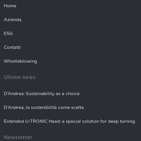
GPP M10X12
100231100012
Home
GPP M10X4
100231100014
Azienda
GPP M12X16
100231120016
ESG
GPP M12X20
100231120020
Contatti
GPP M12X25
100231120025
Whistleblowing
SPE D.6,6X5,9
100655065061
Ultime news
SPE D.8,2X9,2
100655080094
SPE D.9,7X11,3
100655095113
D’Andrea: Sustainability as a choice
AEF 14X1
100900301400
D’Andrea, la sostenibilità come scelta
OR 2043
101251002043
Extended U-TRONIC Head: a special solution for deep turning
CHVE 2,5
101500100250
Newsletter