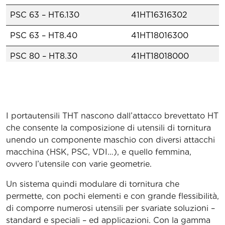
PSC 63 – HT6.130
41HT16316302
PSC 63 – HT8.40
41HT18016300
PSC 80 – HT8.30
41HT18018000
PSC 100 – HT8.45
41HT18011000
HSK-T 63 – HT6.45
41HT16346300
I portautensili THT nascono dall’attacco brevettato HT
DIN69871-AD50 – HT8.36.5
41HT18025000
che consente la composizione di utensili di tornitura
KM63 – HT6.25
41HT16366300
unendo un componente maschio con diversi attacchi
macchina (HSK, PSC, VDI…), e quello femmina,
THT5 PCLNR 35040-12
7THT5PCLNR30412
ovvero l’utensile con varie geometrie.
THT6 PCLNR 45043-12
7THT6PCLNR40412
Un sistema quindi modulare di tornitura che
permette, con pochi elementi e con grande ﬂessibilità,
THT6 PCLNR 45043-16
7THT6PCLNR40416
di comporre numerosi utensili per svariate soluzioni –
standard e speciali – ed applicazioni. Con la gamma
THT8 PCLNR 55050-16
7THT8PCLNR50516