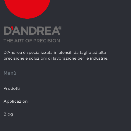
THT8 TU32.90
7THT8T329001
THT5 TU20.01 R/L
7THT5T200101
THT5 TU25.01 R/L
7THT5T250101
THT5 D20x72
7THT5D200721
THT6 D25x93
7THT6D250931
D’Andrea è specializzata in utensili da taglio ad alta
precisione e soluzioni di lavorazione per le industrie.
THT6 D32x113
7THT6D321131
THT8 D32x115
7THT8D321151
Menù
THT8 D40x130
7THT8D401301
Prodotti
BLANKS HT5 50.80 42HRC
7THT5Z405008
Applicazioni
BLANKS HT6 63.110 42HRC
7THT6Z406311
Blog
BLANKS HT8 80.130 42HRC
7THT8Z408013