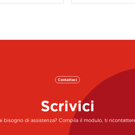
Contattaci
Scrivici
 bisogno di assistenza? Compila il modulo, ti ricontatt