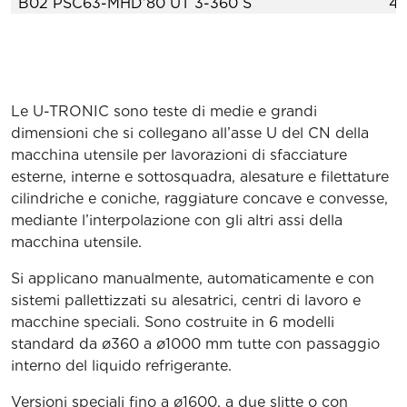
B02 PSC63-MHD’80 UT 3-360 S
44
B02 PSC63-MHD’80 UT 5-500 / 5-630 / 5-800 S
4
B01 PSC80-MHD’80 UT 5-500 / 5-630 / 5-800 S
4
Le U-TRONIC sono teste di medie e grandi
B01 PSC80-MHD’80 UT 8-800 / 8-1000 S
4
dimensioni che si collegano all’asse U del CN della
B02 PSC80-MHD’80 UT 5-500 / 5-630 / 5-800 S
4
macchina utensile per lavorazioni di sfacciature
esterne, interne e sottosquadra, alesature e filettature
B02 PSC80-MHD’80 UT 8-800 / 8-1000 S
4
cilindriche e coniche, raggiature concave e convesse,
mediante l’interpolazione con gli altri assi della
B15 PSC63-MHD’80 UT 3-360 S
44
macchina utensile.
B15 PSC63-MHD’80 UT 5-500 / 5-630 / 5-800 S
4
Si applicano manualmente, automaticamente e con
sistemi pallettizzati su alesatrici, centri di lavoro e
B15 PSC80-MHD’80 UT 5-500 / 5-630 / 5-800 S
4
macchine speciali. Sono costruite in 6 modelli
B15 PSC80-MHD’80 UT 8-800 / 8-1000 S
4
standard da ø360 a ø1000 mm tutte con passaggio
interno del liquido refrigerante.
MR – PSC 63 UT 3/5 … S
4
Versioni speciali fino a ø1600, a due slitte o con