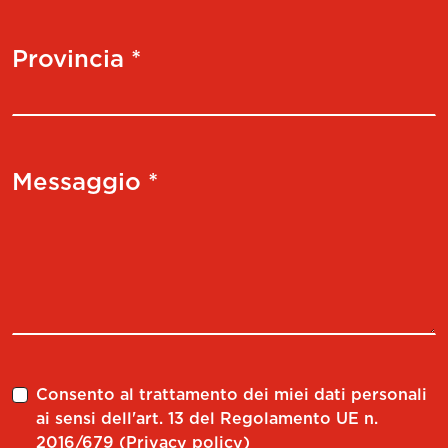
PSRNL 16CA-12
48
KIT CAMLOCK UT360
3
Provincia *
KIT CAMLOCK UT500
3
Messaggio *
Consento al trattamento dei miei dati personali
ai sensi dell'art. 13 del Regolamento UE n.
2016/679 (
Privacy policy
)