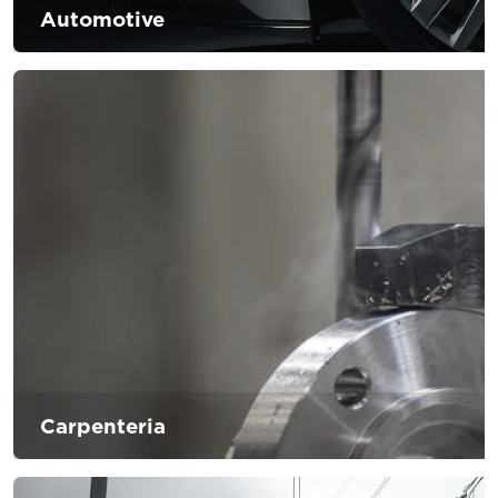
Automotive
Le nuove innovazioni in termini di tecnologia sono le sfide
più grandi che il settore automobilistico deve affrontare in
questo ultimo periodo. I cambiamenti non sono solo indotti
dalle innovazioni ma anche dai consumatori, la vera sfida
sarà la soddisfazione del cliente fornendo soluzioni e
supporto per la lavorazione dei prodotti che porteranno ad
una maggiore soddisfazione del cliente in termini
innovativi e di comfort.
Carpenteria
Settore in continuo progresso grazie all’adozione di nuove
tecnologie legate all’uso dei macchinari e alla realizzazione