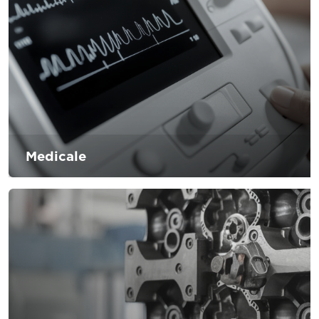
l’impatto ambientale fornendo prodotti necessari alla
rivoluzione green.
Medicale
Il settore è in grande crescita negli ultimi anni, la tendenza
delle aspettative di vita sono aumentate, le persone
richiedono un maggior numero di impianti e protesi. Per
far fronte a questa situazione D’Andrea incrementa
internamente i sistemi innovativi per aiutare le aziende del
settore.