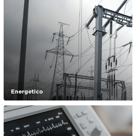
del prodotto metallico finito. D’Andrea s’impegna nel
produrre prodotti che possono aiutare i propri clienti a far
fronte alle nuove tecnologie
Energetico
Lavorare sulla gestione dei rifiuti ed investire in ricerca e
sviluppo. Queste sono le sfide del settore energetico, che
deve soddisfare i fabbisogni energetici di una popolazione
in crescita, riducendo al massimo le emissioni in atmosfera
per minimizzare i danni irreversibili sull’ambiente. D’Andrea
si impegna ad aiutare le aziende energetiche a minimizzare