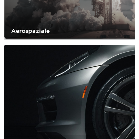
Aerospaziale
Lo sviluppo innovativo è una sfida che emerge nel settore
aerospaziale. Il settore si stata muovendo per adottatore le
nuove tecnologie green del settore per ridurre l’impatto
ambientale. D’Andrea s’impegna nello sviluppare prodotti
e soluzioni per soddisfare la ricerca delle nuove tecnologie
green che permetteranno alle grandi aziende aerospaziale
di essere costantemente competitive nel proprio mercato
di riferimento.