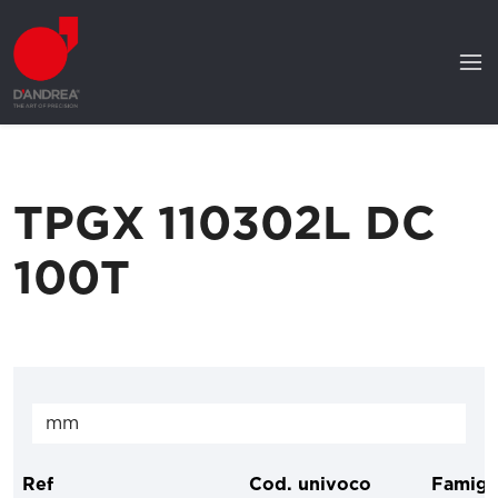
TPGX 110302L DC
100T
Ref
Cod. univoco
Famigl