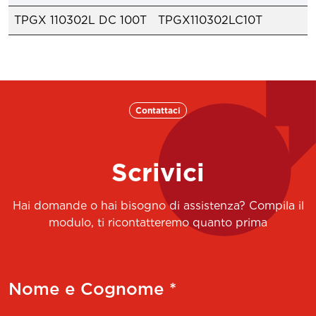
TPGX 110302L DC 100T
TPGX110302LC10T
Contattaci
Scrivici
Hai domande o hai bisogno di assistenza? Compila il
modulo, ti ricontatteremo quanto prima
Nome e Cognome *