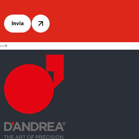
Invia
-->