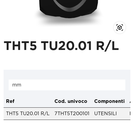
THT5 TU20.01 R/L
Ref
Cod. univoco
Componenti
A
THT5 TU20.01 R/L
7THT5T200101
UTENSILI
H