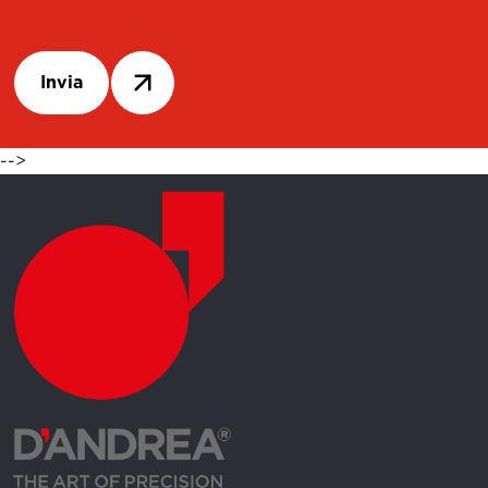
Invia
-->