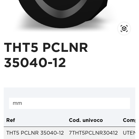
THT5 PCLNR
35040-12
Ref
Cod. univoco
Compo
THT5 PCLNR 35040-12
7THT5PCLNR30412
UTENS