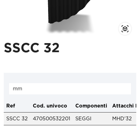
SSCC 32
Ref
Cod. univoco
Componenti
Attacchi l
SSCC 32
470500532201
SEGGI
MHD'32