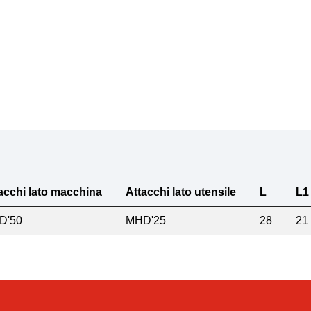
acchi lato macchina
Attacchi lato utensile
L
L1
D'50
MHD'25
28
21