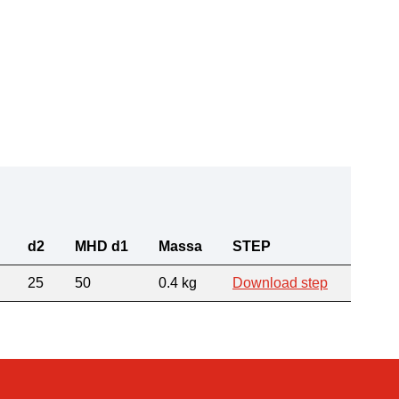
d2
MHD d1
Massa
STEP
25
50
0.4 kg
Download step