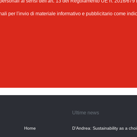
 personali ai sensi dell'art. 13 del Regolamento UE n. 2016/679 
nali per l'invio di materiale informativo e pubblicitario come indi
Ultime news
Home
D’Andrea: Sustainability as a cho