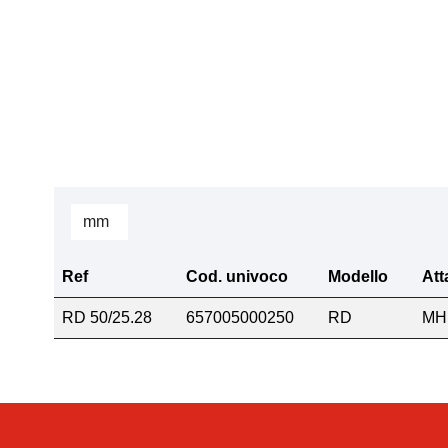
Ref
Cod. univoco
Modello
Att
RD 50/25.28
657005000250
RD
MH