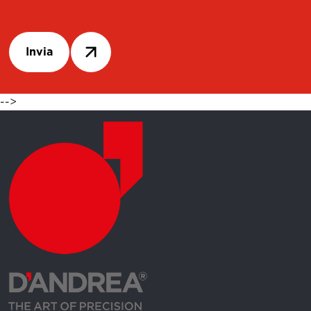
Invia
-->