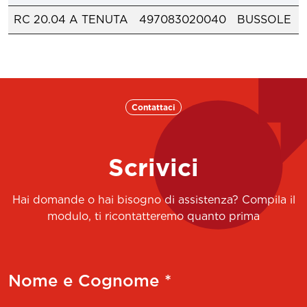
RC 20.04 A TENUTA
497083020040
BUSSOLE
Contattaci
Scrivici
Hai domande o hai bisogno di assistenza? Compila il
modulo, ti ricontatteremo quanto prima
Nome e Cognome *