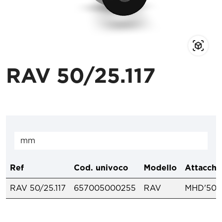
RAV 50/25.117
Ref
Cod. univoco
Modello
Attacchi
RAV 50/25.117
657005000255
RAV
MHD'50