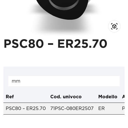
PSC80 – ER25.70
Ref
Cod. univoco
Modello
At
PSC80 – ER25.70
71PSC-080ER2507
ER
P