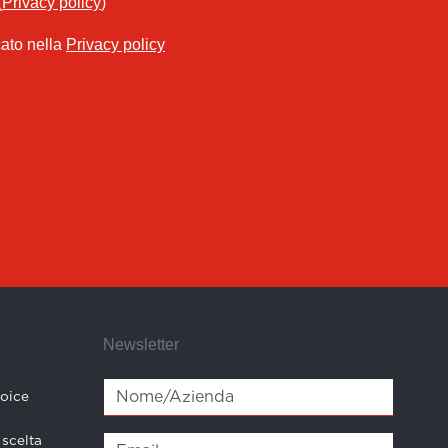
(
Privacy policy
)
cato nella
Privacy policy
Newsletter
hoice
 scelta