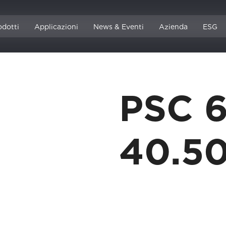
odotti
Applicazioni
News & Eventi
Azienda
ESG
PSC 6
40.5