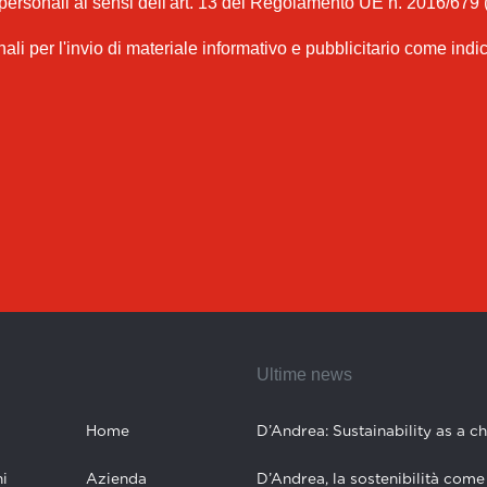
 personali ai sensi dell'art. 13 del Regolamento UE n. 2016/679 
nali per l'invio di materiale informativo e pubblicitario come indi
Ultime news
Home
D’Andrea: Sustainability as a c
i
Azienda
D’Andrea, la sostenibilità come