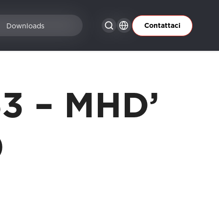
Contattaci
Downloads
3 – MHD’
0