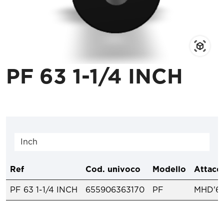
PF 63 1-1/4 INCH
Ref
Cod. univoco
Modello
Attacch
PF 63 1-1/4 INCH
655906363170
PF
MHD'6