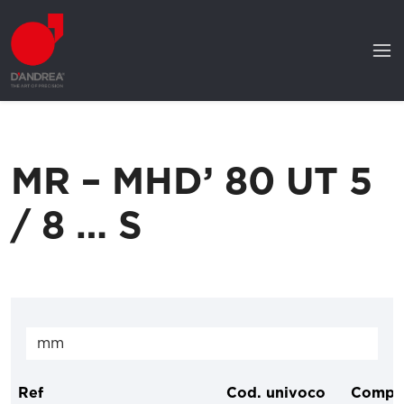
MR – MHD’ 80 UT 5
/ 8 … S
Ref
Cod. univoco
Compo