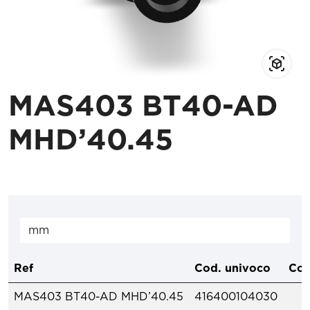
MAS403 BT40-AD
MHD’40.45
Ref
Cod. univoco
Com
MAS403 BT40-AD MHD’40.45
416400104030