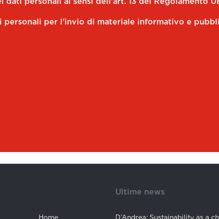
 dati personali ai sensi dell'art. 13 del Regolamento U
i personali per l'invio di materiale informativo e pubbl
Ultime news
Home
D’Andrea: Sustainability as a c