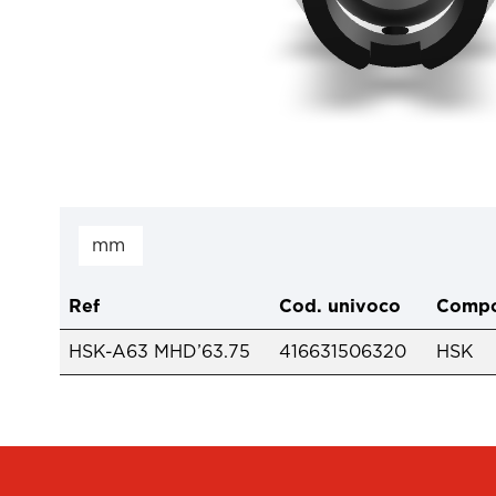
Ref
Cod. univoco
Compo
HSK-A63 MHD’63.75
416631506320
HSK