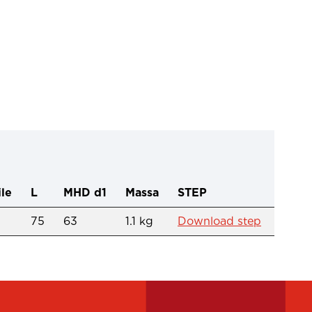
ile
L
MHD d1
Massa
STEP
75
63
1.1 kg
Download step