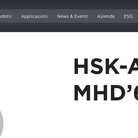
odotti
Applicazioni
News & Eventi
Azienda
ESG
HSK-
MHD’