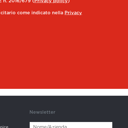
E n. 2016/679 (
Privacy policy
)
icitario come indicato nella
Privacy
Newsletter
hoice