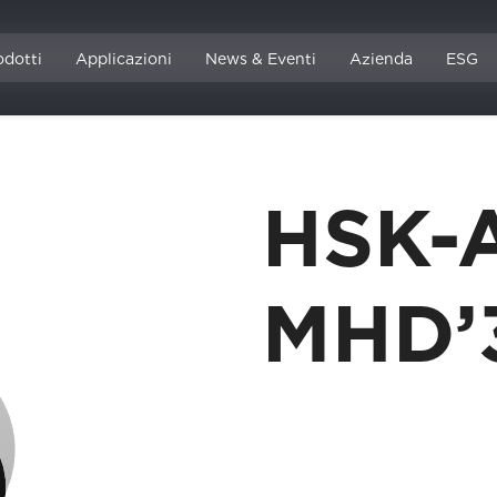
odotti
Applicazioni
News & Eventi
Azienda
ESG
HSK-
MHD’