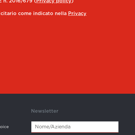
E n. 2016/679 (
Privacy policy
)
icitario come indicato nella
Privacy
Newsletter
hoice