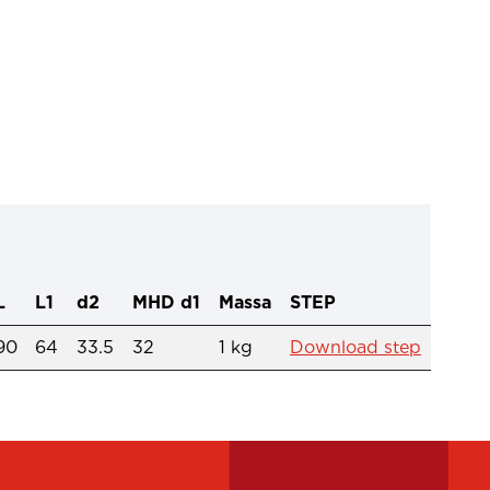
L
L1
d2
MHD d1
Massa
STEP
90
64
33.5
32
1 kg
Download step