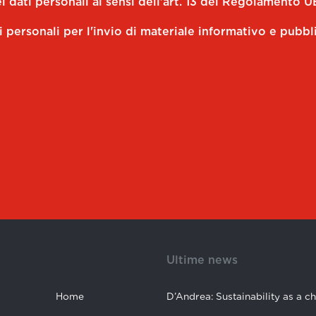
 dati personali ai sensi dell'art. 13 del Regolamento U
i personali per l'invio di materiale informativo e pubbl
Ultime news
Home
D’Andrea: Sustainability as a c