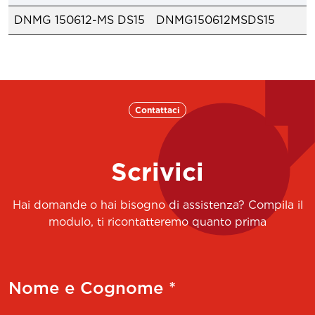
DNMG 150612-MS DS15
DNMG150612MSDS15
Contattaci
Scrivici
Hai domande o hai bisogno di assistenza? Compila il
modulo, ti ricontatteremo quanto prima
Nome e Cognome *