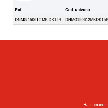
Ref
Cod. univoco
DNMG 150612-MK DK15R
DNMG150612MKDK15
Hai domande o 