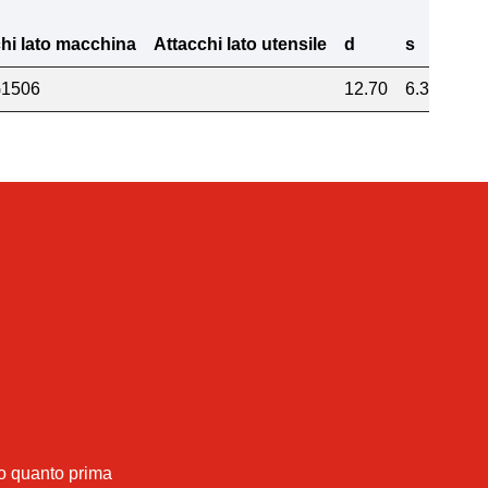
hi lato macchina
Attacchi lato utensile
d
s
r
1506
12.70
6.35
1.2
mo quanto prima