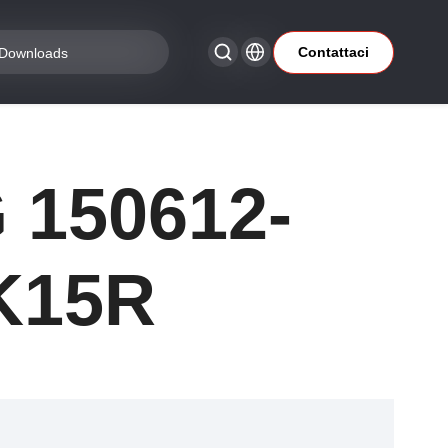
Contattaci
Downloads
150612-
K15R