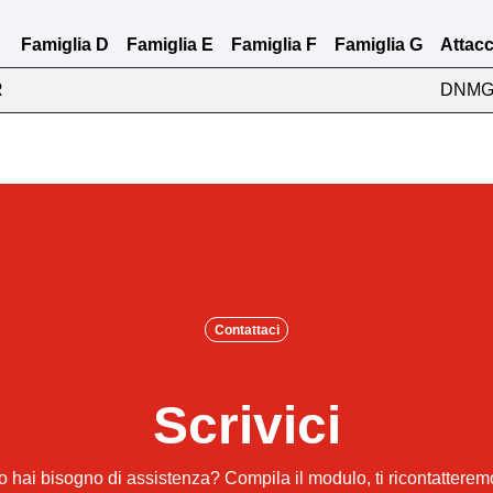
Famiglia D
Famiglia E
Famiglia F
Famiglia G
Attacc
R
DNMG
Contattaci
Scrivici
hai bisogno di assistenza? Compila il modulo, ti ricontattere