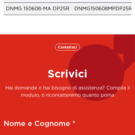
DNMG 150608-MA DP25R
DNMG150608MPDP25R
Contattaci
Scrivici
Hai domande o hai bisogno di assistenza? Compila il
modulo, ti ricontatteremo quanto prima
Nome e Cognome *