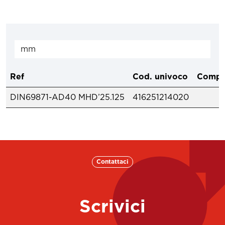
Ref
Cod. univoco
Compo
DIN69871-AD40 MHD’25.125
416251214020
Contattaci
Scrivici