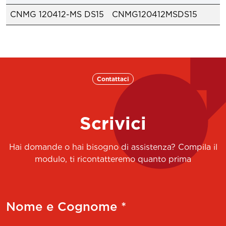
CNMG 120412-MS DS15
CNMG120412MSDS15
Contattaci
Scrivici
Hai domande o hai bisogno di assistenza? Compila il
modulo, ti ricontatteremo quanto prima
Nome e Cognome *