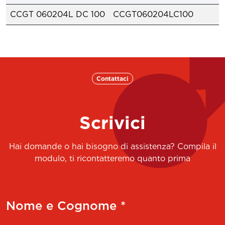
CCGT 060204L DC 100
CCGT060204LC100
Contattaci
Scrivici
Hai domande o hai bisogno di assistenza? Compila il
modulo, ti ricontatteremo quanto prima
Nome e Cognome *