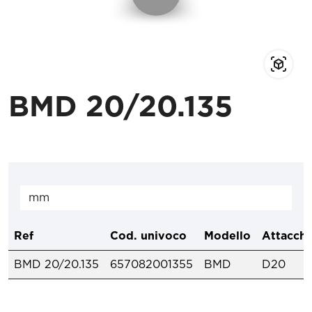
BMD 20/20.135
Ref
Cod. univoco
Modello
Attacchi
BMD 20/20.135
657082001355
BMD
D20