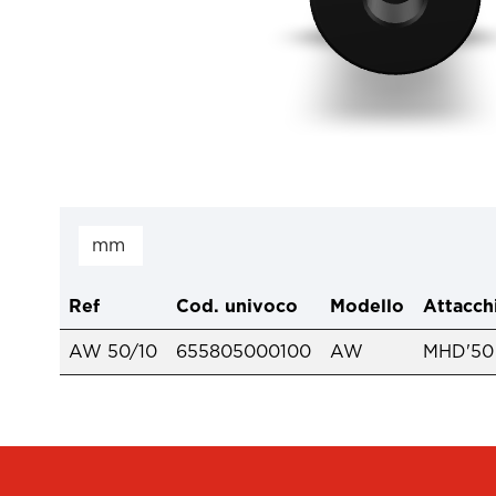
Ref
Cod. univoco
Modello
Attacch
AW 50/10
655805000100
AW
MHD'50