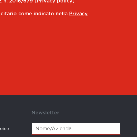
E n. 2016/679 (
Privacy policy
)
icitario come indicato nella
Privacy
Newsletter
hoice