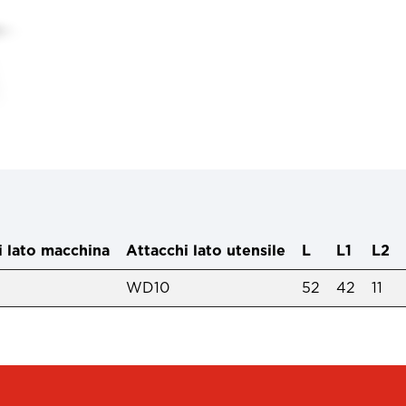
i lato macchina
Attacchi lato utensile
L
L1
L2
WD10
52
42
11