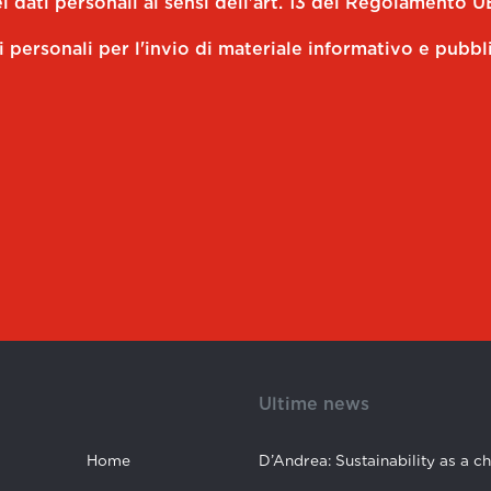
 dati personali ai sensi dell'art. 13 del Regolamento U
i personali per l'invio di materiale informativo e pubbl
Ultime news
Home
D’Andrea: Sustainability as a c