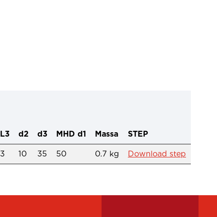
L3
d2
d3
MHD d1
Massa
STEP
3
10
35
50
0.7 kg
Download step