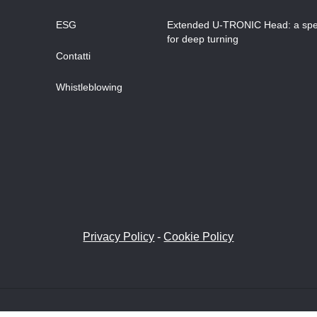
ESG
Extended U-TRONIC Head: a spec
for deep turning
Contatti
Whistleblowing
Privacy Policy
-
Cookie Policy