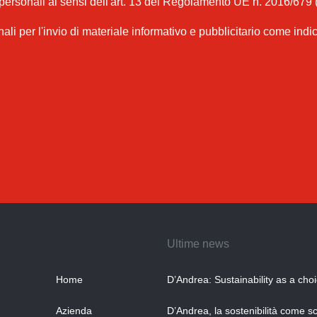
 personali ai sensi dell'art. 13 del Regolamento UE n. 2016/679 
nali per l'invio di materiale informativo e pubblicitario come indi
Ultime news
Home
D’Andrea: Sustainability as a cho
Azienda
D’Andrea, la sostenibilità come sc