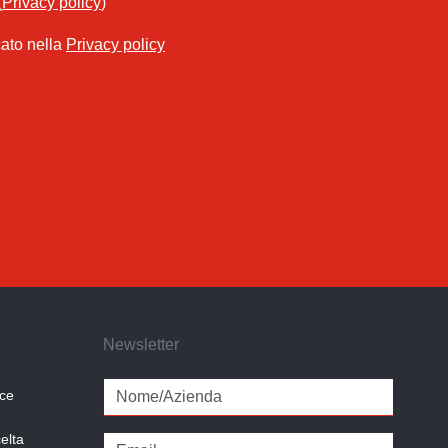
(
Privacy policy
)
cato nella
Privacy policy
Newsletter
ice
elta