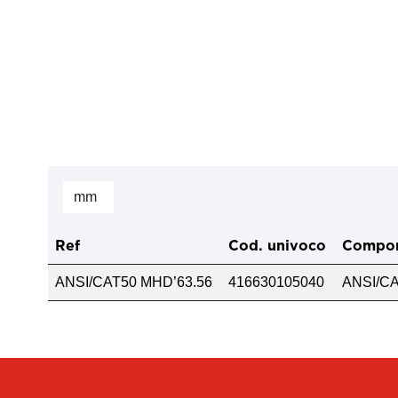
Ref
Cod. univoco
Compon
ANSI/CAT50 MHD’63.56
416630105040
ANSI/C