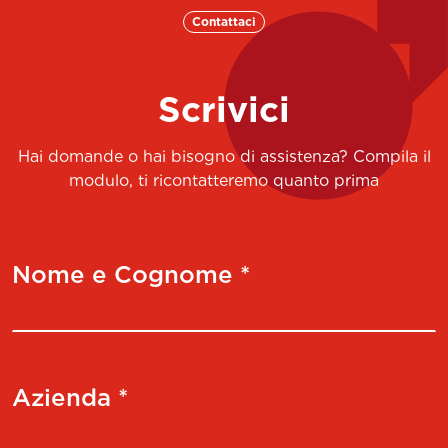
SFCC 16
470500516002
MHD'16
Contattaci
SFCC 20
470500520002
MHD'20
SFCC 25
470500525002
MHD'25
Scrivici
SFCC 32
470500532002
MHD'32
Hai domande o hai bisogno di assistenza? Compila il
SFCC 40
470500540002
MHD'40
modulo, ti ricontatteremo quanto prima
SFCC 50
470500550002
MHD'50, MH
SFCC 51
470500550004
MHD'50, MH
Nome e Cognome *
SFTP 25
470500525001
MHD'25
SFTP 32
470500532001
MHD'32
SFTP 40
470500540001
MHD'40
Azienda *
SFTP 50
470500550001
MHD'50, MH