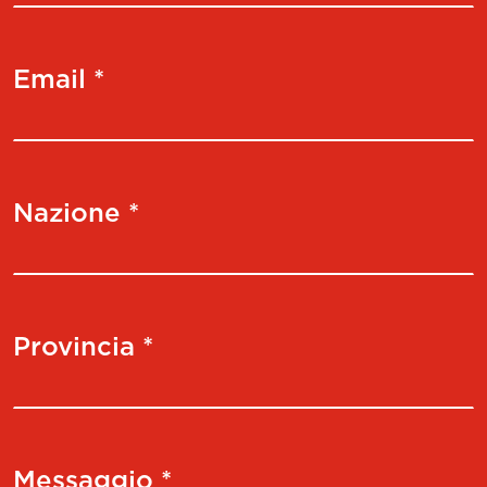
SFTP 51
470500550003
MHD'50, MH
SFQC 16
470500516062
MHD'16
Email *
SFQC 20
470500520062
MHD'20
SFQC 25
470500525062
MHD'25
SFQC 32
470500532062
MHD'32
Nazione *
SFQC 40
470500540062
MHD'40
SFQC 50
470500550062
MHD'50
RDC D08 16
200560116082
B.16
Provincia *
P25.63
435116250631
B.16
P25.105
435116251051
B.16
PS 31.24
433024140751
MHD'50
Messaggio *