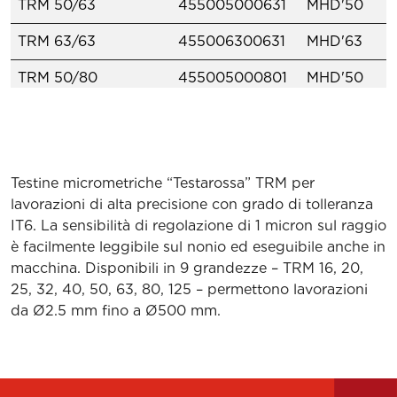
TRM 50/63
455005000631
MHD'50
TRM 63/63
455006300631
MHD'63
TRM 50/80
455005000801
MHD'50
TRM 80/80
455008000801
MHD'80
TRM 80/125
455008001251
MHD'80
Testine micrometriche “Testarossa” TRM per
KIT K01 TRM 50
655005010510
MHD'50
lavorazioni di alta precisione con grado di tolleranza
KIT K01 TRM 50/63
655005010633
MHD'50
IT6. La sensibilità di regolazione di 1 micron sul raggio
è facilmente leggibile sul nonio ed eseguibile anche in
KIT K01 TRM 63/63
655006310633
MHD'63
macchina. Disponibili in 9 grandezze – TRM 16, 20,
25, 32, 40, 50, 63, 80, 125 – permettono lavorazioni
KIT K01 TRM 50/80
655005010802
MHD'50
da Ø2.5 mm fino a Ø500 mm.
KIT K01 TRM 80/80
655008010802
MHD'80
KIT K03 TRM 80/125
655012500030
MHD'50