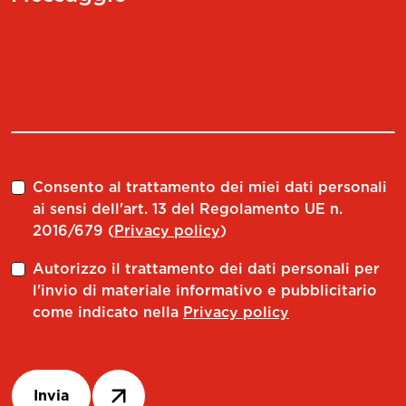
PS 32.24
433024141001
MHD'50
CW 32
392011003201
MHD'50
B1.02
572010502001
B.08
B1.04
572010504001
B.08
B3.06
572010506001
B.16
Consento al trattamento dei miei dati personali
B3.08
572010508001
B.16
ai sensi dell'art. 13 del Regolamento UE n.
2016/679 (
Privacy policy
)
B3.10
572010510001
B.16
Autorizzo il trattamento dei dati personali per
B3.11
572010511001
B.16
l'invio di materiale informativo e pubblicitario
B3.12
572010512001
B.16
come indicato nella
Privacy policy
B3.14
572010514001
B.16
B3.16
572010516001
B.16
Invia