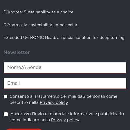
P03.40
431040321150
MHD'80
D’Andrea: Sustainability as a choice
P04.40
431040321900
MHD'80
D’Andrea, la sostenibilità come scelta
PS 11.40
433040351500
MHD'80
Extended U-TRONIC Head: a special solution for deep turning
PS 12.40
433040352300
MHD'80
Newsletter
PS 13.40
433040353300
MHD'80
PS 14.40
433040354000
MHD'80
Consento al trattamento dei miei dati personali come
descritto nella
Privacy policy
Autorizzo l'invio di materiale informativo e pubblicitario
come indicato nella
Privacy policy