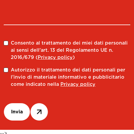
GH 32.18
3820
GH 32.20
3820
GH 32.25
3820
VT 32.32
3820
Consento al trattamento dei miei dati personali
ai sensi dell'art. 13 del Regolamento UE n.
VT 32.32.100
3820
2016/679 (
Privacy policy
)
Autorizzo il trattamento dei dati personali per
l'invio di materiale informativo e pubblicitario
come indicato nella
Privacy policy
Invia
-->